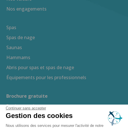
Nos engagements
Spas
Spas de nage
Saunas
Hammams
Abris pour spas et spas de nage
Équipements pour les professionnels
Brochure gratuite
Devis gratuit
Continuer sans accepter
Gestion des cookies
Guide d’achat
Espace presse
Nous utilisons des services pour mesurer l'activité de notre