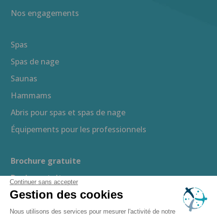
Nos engagements
Spas
Spas de nage
Saunas
Hammams
Abris pour spas et spas de nage
Équipements pour les professionnels
Brochure gratuite
Devis gratuit
Continuer sans accepter
Gestion des cookies
Guide d’achat
Espace presse
Nous utilisons des services pour mesurer l'activité de notre