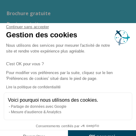
Brochure gratuite
Devis gratuit
Continuer sans accepter
Gestion des cookies
Guide d’achat
Espace presse
Nous utilisons des services pour mesurer l'activité de notre
site et rendre votre expérience plus agréable.
Recrutement
C'est OK pour vous ?
Boutique en ligne
Pour modifier vos préférences par la suite, cliquez sur le lien
'Préférences de cookies' situé dans le pied de page.
–
–
Mentions légales
Politique de confidentialité
Lire la politique de confidentialité
–
Gestion des cookies
– Copyright ©
Plan du site
Voici pourquoi nous utilisons des cookies.
2026 Clairazur Spa
Partage de données avec Google
Mesure d'audience & Analytics
Consentements certifiés par