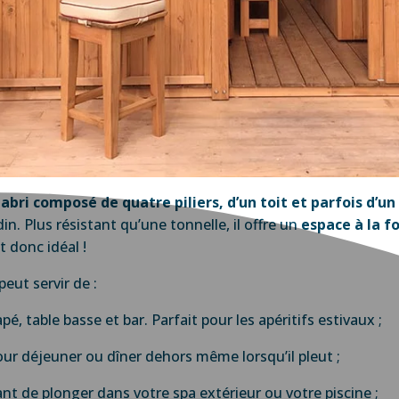
n
abri composé de quatre piliers, d’un toit et parfois d’un
din. Plus résistant qu’une tonnelle, il offre un
espace à la f
st donc idéal !
eut servir de :
é, table basse et bar. Parfait pour les apéritifs estivaux ;
ur déjeuner ou dîner dehors même lorsqu’il pleut ;
t de plonger dans votre spa extérieur ou votre piscine ;