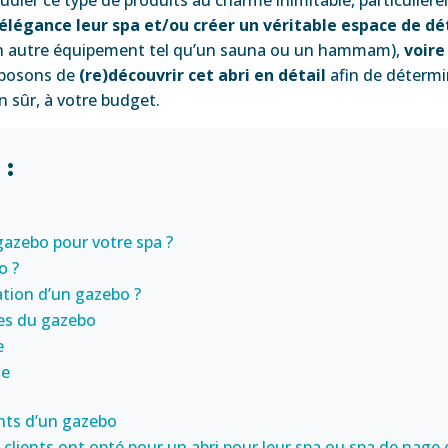
élégance leur spa et/ou créer un véritable espace de dé
un autre équipement tel qu’un sauna ou un hammam),
voire
oposons de
(re)découvrir cet abri en détail
afin de détermi
n sûr, à votre budget.
 :
azebo pour votre spa ?
o ?
lation d’un gazebo ?
es du gazebo
e
ue
nts d’un gazebo
clients ont opté pour un abri pour leur spa ou spa de nage 