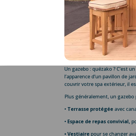
Un gazebo : quézako ? C’est u
l’apparence d’un pavillon de jar
couvrir votre spa extérieur, il e
Plus généralement, un gazebo p
•
Terrasse protégée
avec canap
•
Espace de repas convivial,
po
• Vestiaire
pour se changer avan