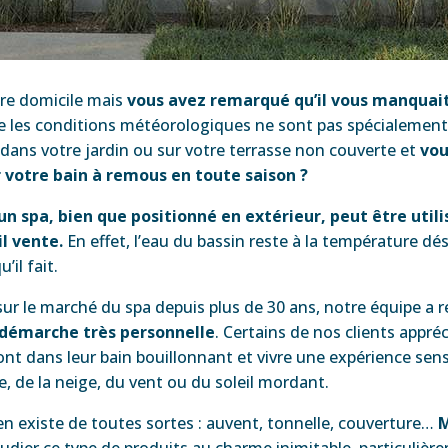
re domicile mais
vous avez remarqué qu’il vous manquait
les conditions météorologiques ne sont pas spécialement 
 dans votre jardin ou sur votre terrasse non couverte et
vou
er votre bain à remous en toute saison ?
un
spa, bien que positionné en extérieur, peut être utili
’il vente.
En effet, l’eau du bassin reste à la température dés
’il fait.
s sur le marché du spa depuis plus de 30 ans, notre équipe 
e démarche très personnelle
. Certains de nos clients appré
sont dans leur bain bouillonnant et vivre une expérience sens
ie, de la neige, du vent ou du soleil mordant.
l en existe de toutes sortes : auvent, tonnelle, couverture…
M
dier ce type de produits au charme inimitable, particulière