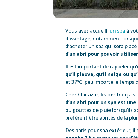
Vous avez accueilli
un spa
à vot
davantage, notamment lorsque 
d’acheter un spa qui sera placé
d’un abri pour pouvoir utilis
Il est important de rappeler qu’
qu’il pleuve, qu’il neige ou qu
et 37°C, peu importe le temps qu
Chez Clairazur, leader françai
d’un abri pour un spa est un
ou gouttes de pluie lorsqu’ils 
préfèrent être abrités de la plu
Des abris pour spa extérieur, i
gazebo ?
Ne manquez pas d’étu