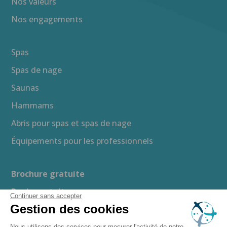
Nos valeurs
Nos engagements
Spas
Spas de nage
Saunas
Hammams
Abris pour spas et spas de nage
Équipements pour les professionnels
Brochure gratuite
Devis gratuit
Continuer sans accepter
Gestion des cookies
Guide d’achat
Nous utilisons des services pour mesurer l'activité de notre