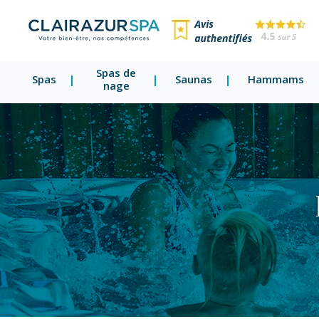
Spas de
Spas
Saunas
Hammams
nage