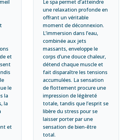
meil
Le spa permet d’atteindre
une relaxation profonde en
offrant un véritable
t
moment de déconnexion.
L’immersion dans l’eau,
combinée aux jets
ions
massants, enveloppe le
ude et
corps d’une douce chaleur,
isent
détend chaque muscle et
andis
fait disparaître les tensions
le
accumulées. La sensation
ue le
de flottement procure une
s la
impression de légèreté
, la
totale, tandis que l’esprit se
a
libère du stress pour se
e
laisser porter par une
ent et
sensation de bien-être
total.