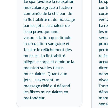
Le spa favorise la relaxation
Le sp
musculaire grâce à l’action
contr
combinée de la chaleur, de
corps
la flottabilité et du massage
véri
par les jets. La chaleur de
La re
l’eau provoque une
les m
vasodilatation qui stimule
sens
la circulation sanguine et
procu
facilite le relâchement des
perm
muscles. La flottabilité
relâc
allège le corps et diminue la
accu
pression sur les tissus
dire
musculaires. Quant aux
nerv
jets, ils exercent un
nivea
massage ciblé qui détend
l’ho
les fibres musculaires en
déte
profondeur.
ment
sens