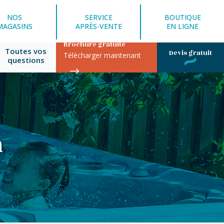
NOS
SERVICE
BOUTIQUE
MAGASINS
APRÈS-VENTE
EN LIGNE
Brochure gratuite
Toutes vos
Devis gratuit
Télécharger maintenant
questions
a