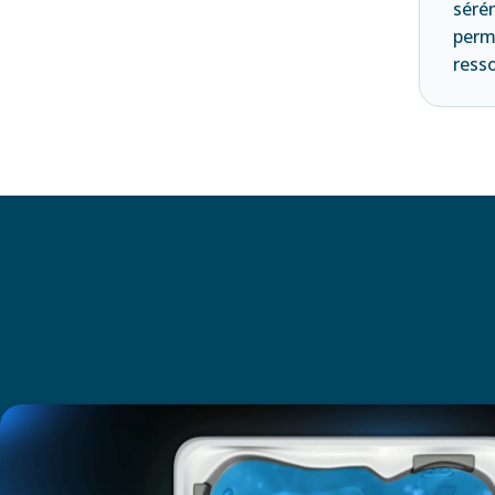
sérén
perm
ress