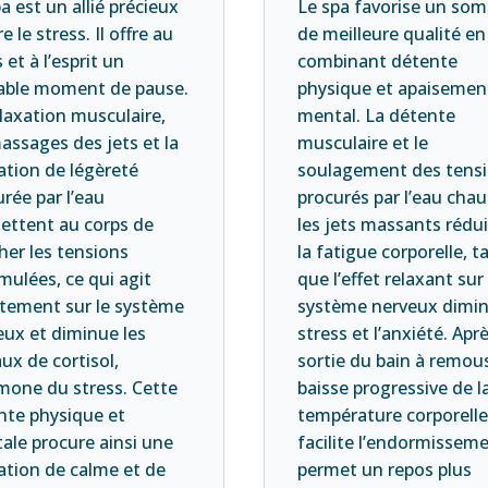
a est un allié précieux
Le spa favorise un som
e le stress. Il offre au
de meilleure qualité en
 et à l’esprit un
combinant détente
table moment de pause.
physique et apaisemen
laxation musculaire,
mental. La détente
assages des jets et la
musculaire et le
ation de légèreté
soulagement des tens
rée par l’eau
procurés par l’eau cha
ettent au corps de
les jets massants rédu
her les tensions
la fatigue corporelle, t
mulées, ce qui agit
que l’effet relaxant sur 
ctement sur le système
système nerveux dimin
eux et diminue les
stress et l’anxiété. Aprè
ux de cortisol,
sortie du bain à remous
rmone du stress. Cette
baisse progressive de l
nte physique et
température corporell
ale procure ainsi une
facilite l’endormissem
ation de calme et de
permet un repos plus