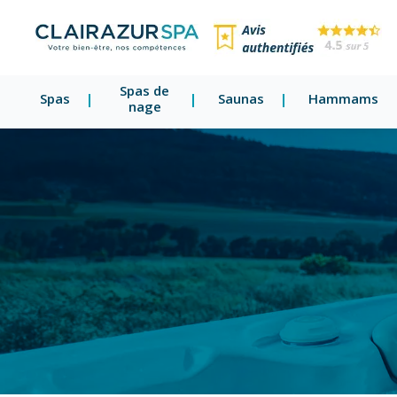
Spas de
Spas
Saunas
Hammams
nage