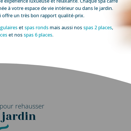
e expérience luxueuse et relaxante. Chaque spa carré
ée à votre espace de vie intérieur ou dans le jardin.
i offre un très bon rapport qualité-prix.
gulaires
et
spas ronds
mais aussi nos
spas 2 places
,
aces
et nos
spas 6 places
.
 pour rehausser
 jardin