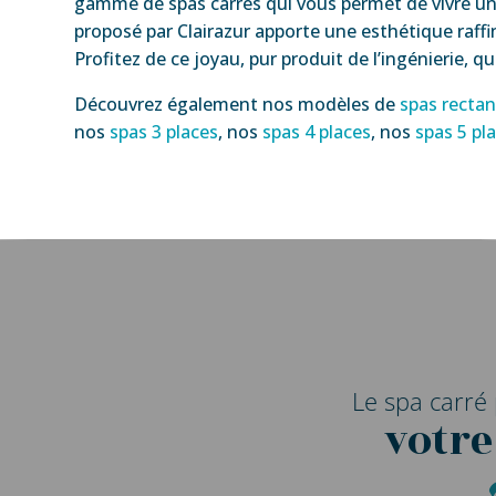
gamme de spas carrés qui vous permet de vivre un
proposé par Clairazur apporte une esthétique raffin
Profitez de ce joyau, pur produit de l’ingénierie, qu
Découvrez également nos modèles de
spas rectan
nos
spas 3 places
, nos
spas 4 places
, nos
spas 5 pl
Le spa carré
votre