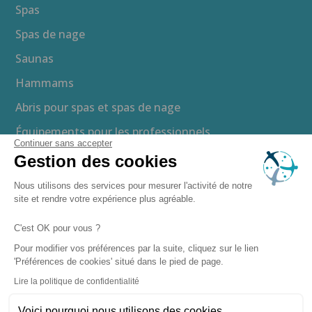
Spas
Spas de nage
Saunas
Hammams
Abris pour spas et spas de nage
Équipements pour les professionnels
Continuer sans accepter
Gestion des cookies
Brochure gratuite
Nous utilisons des services pour mesurer l'activité de notre
Devis gratuit
site et rendre votre expérience plus agréable.
Guide d’achat
C'est OK pour vous ?
Espace presse
Pour modifier vos préférences par la suite, cliquez sur le lien
'Préférences de cookies' situé dans le pied de page.
Recrutement
Lire la politique de confidentialité
Boutique en ligne
Voici pourquoi nous utilisons des cookies.