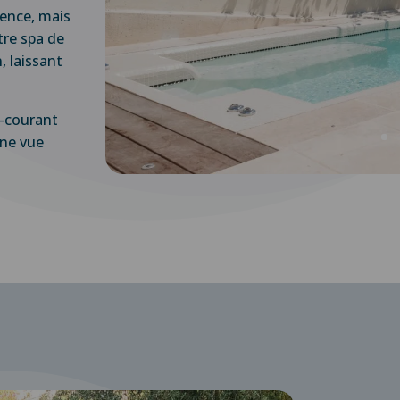
dence, mais
re spa de
, laissant
e-courant
une vue