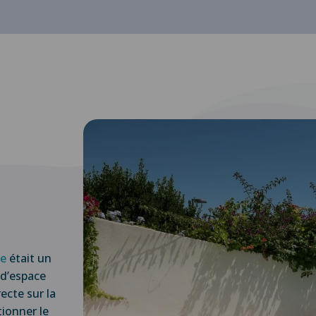
de
était un
 d’espace
recte sur la
tionner le