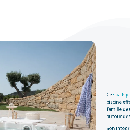
Ce
spa 6 p
piscine eff
famille de
autour des 
Son intégra