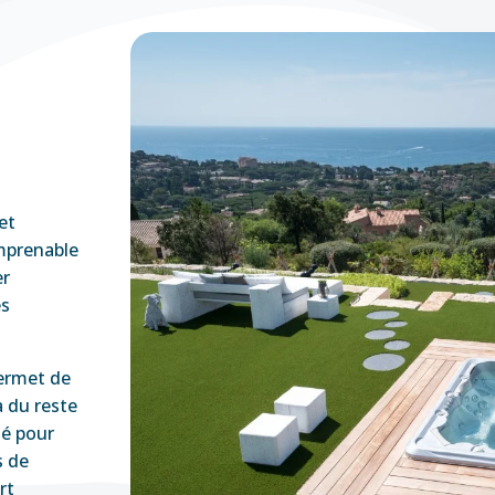
et
mprenable
er
es
permet de
a du reste
sé pour
s de
rt