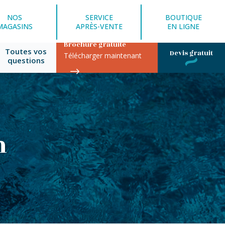
NOS
SERVICE
BOUTIQUE
MAGASINS
APRÈS-VENTE
EN LIGNE
Brochure gratuite
Toutes vos
Devis gratuit
Télécharger maintenant
questions
n