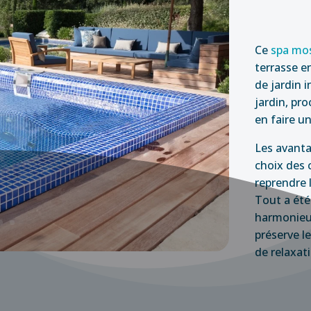
Ce
spa mo
terrasse en
de jardin i
jardin, pro
en faire un
Les avanta
choix des c
reprendre 
Tout a été 
harmonieus
préserve l
de relaxati