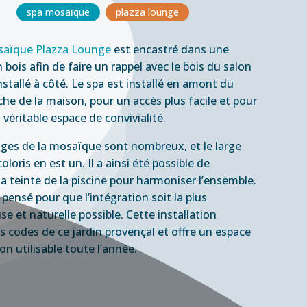
spa mosaïque
plazza lounge
saïque Plazza Lounge
est encastré dans une
 bois afin de faire un rappel avec le bois du salon
nstallé à côté. Le spa est installé en amont du
che de la maison, pour un accès plus facile et pour
 véritable espace de convivialité.
ges de la mosaïque sont nombreux, et le large
oloris en est un. Il a ainsi été possible de
la teinte de la piscine pour harmoniser l’ensemble.
pensé pour que l’intégration soit la plus
e et naturelle possible. Cette installation
es codes de ce jardin provençal et offre un espace
on utilisable toute l’année.