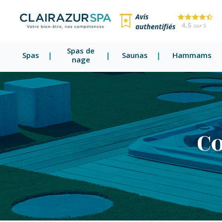
Spas de
Spas
Saunas
Hammams
nage
Co