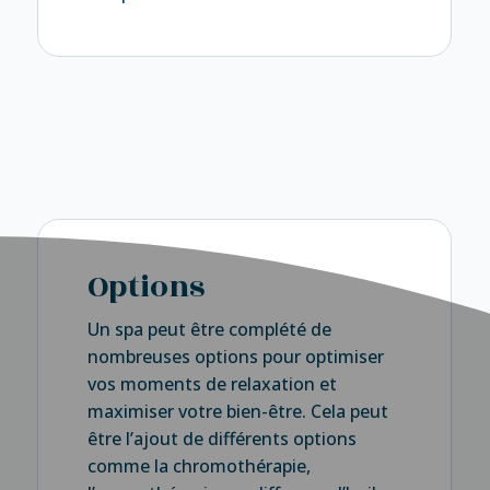
Options
Un spa peut être complété de
nombreuses options pour optimiser
vos moments de relaxation et
maximiser votre bien-être. Cela peut
être l’ajout de différents options
comme la chromothérapie,