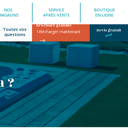
NOS
SERVICE
BOUTIQUE
MAGASINS
APRÈS-VENTE
EN LIGNE
Brochure gratuite
Toutes vos
Devis gratuit
Télécharger maintenant
questions
a ?