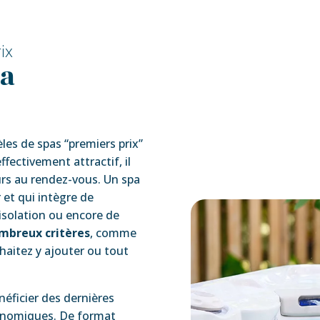
ix
pa
es de spas “premiers prix”
ffectivement attractif, il
ours au rendez-vous. Un spa
 et qui intègre de
isolation ou encore de
mbreux critères
, comme
haitez y ajouter ou tout
éficier des dernières
gonomiques. De format