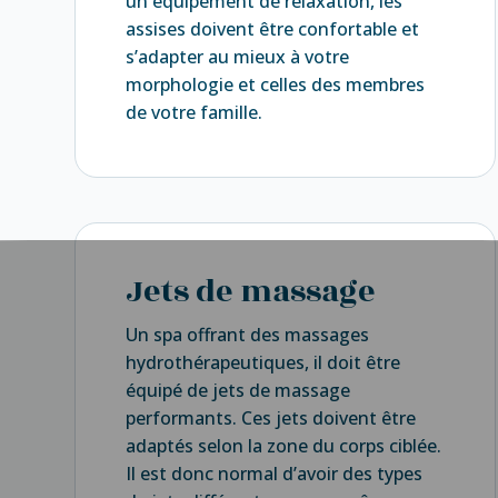
un équipement de relaxation, les
assises doivent être confortable et
s’adapter au mieux à votre
morphologie et celles des membres
de votre famille.
Jets de massage
Un spa offrant des massages
hydrothérapeutiques, il doit être
équipé de jets de massage
performants. Ces jets doivent être
adaptés selon la zone du corps ciblée.
Il est donc normal d’avoir des types