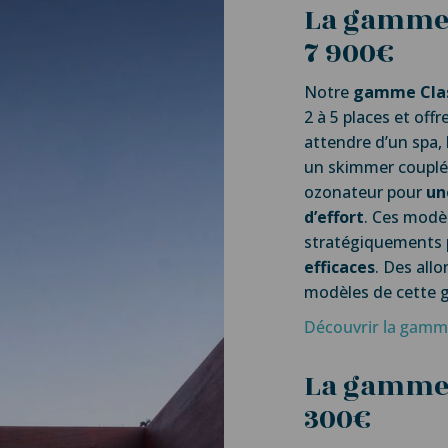
La gamme C
7 900€
Notre
gamme Clas
2 à 5 places et off
attendre d’un spa, l
un skimmer couplé 
ozonateur pour
un
d’effort
. Ces modè
stratégiquements 
efficaces
. Des all
modèles de cette 
Découvrir la gam
La gamme S
300€