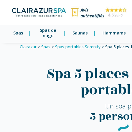
Spas de
Spas
Saunas
Hammams
nage
Clairazur
>
Spas
>
Spas portables Serenity
>
Spa 5 places 
Spa 5 places
portabl
Un spa p
5 pers