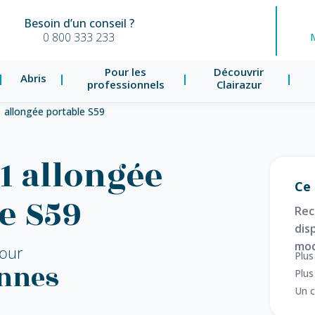
Besoin d’un conseil ?
0 800 333 233
Pour les
Découvrir
Abris
professionnels
Clairazur
1 allongée portable S59
 1 allongée
Ce 
e S59
Rec
disp
mod
our
Plus
onnes
Plus
Un c