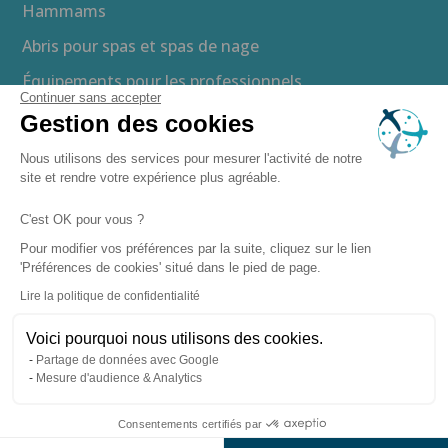
Hammams
Abris pour spas et spas de nage
Équipements pour les professionnels
Continuer sans accepter
Gestion des cookies
Brochure gratuite
Nous utilisons des services pour mesurer l'activité de notre
Devis gratuit
site et rendre votre expérience plus agréable.
Guide d’achat
C'est OK pour vous ?
Espace presse
Pour modifier vos préférences par la suite, cliquez sur le lien
'Préférences de cookies' situé dans le pied de page.
Recrutement
Lire la politique de confidentialité
Boutique en ligne
Voici pourquoi nous utilisons des cookies.
Partage de données avec Google
–
–
Mentions légales
Politique de confidentialité
Mesure d'audience & Analytics
–
Gestion des cookies
– Copyright ©
Plan du site
Consentements certifiés par
2026 Clairazur Spa