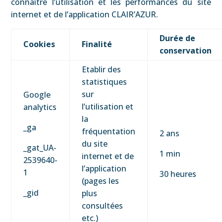
connaître l’utilisation et les performances du site
internet et de l’application CLAIR’AZUR.
Durée de
Cookies
Finalité
conservation
Etablir des
statistiques
sur
Google
l’utilisation et
analytics
la
_ga
fréquentation
2 ans
du site
_gat_UA-
1 min
internet et de
2539640-
l’application
1
30 heures
(pages les
_gid
plus
consultées
etc.)