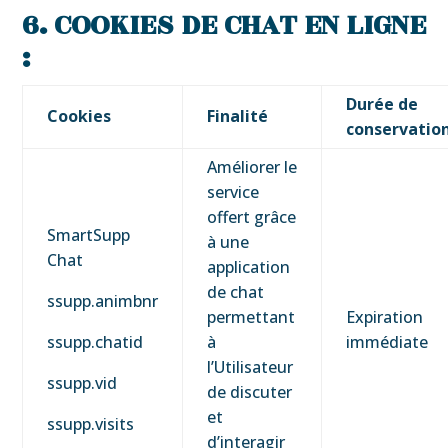
6. COOKIES
DE CHAT EN LIGNE
:
Durée de
Cookies
Finalité
conservatio
Améliorer le
service
offert grâce
SmartSupp
à une
Chat
application
de chat
ssupp.animbnr
permettant
Expiration
ssupp.chatid
à
immédiate
l’Utilisateur
ssupp.vid
de discuter
et
ssupp.visits
d’interagir