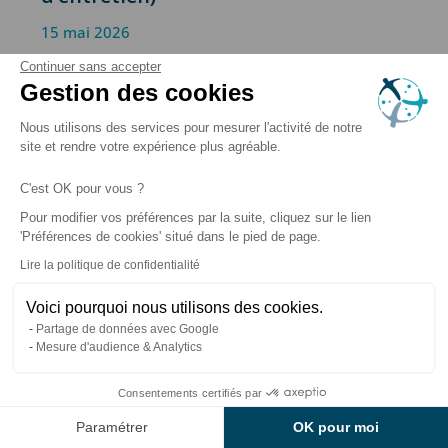
15 mai 2026
Quelle est la consommation d’électricité, d’eau et
Continuer sans accepter
de produits d’entretien d’un spa par mois ? Quel
Gestion des cookies
est le coût mensuel de fonctionnement d’un spa ?
Nous utilisons des services pour mesurer l'activité de notre
La réponse détaillée dans cet article !
site et rendre votre expérience plus agréable.
C'est OK pour vous ?
Pour modifier vos préférences par la suite, cliquez sur le lien
'Préférences de cookies' situé dans le pied de page.
Lire la politique de confidentialité
Voici pourquoi nous utilisons des cookies.
Partage de données avec Google
Mesure d'audience & Analytics
Consentements certifiés par
Paramétrer
OK pour moi