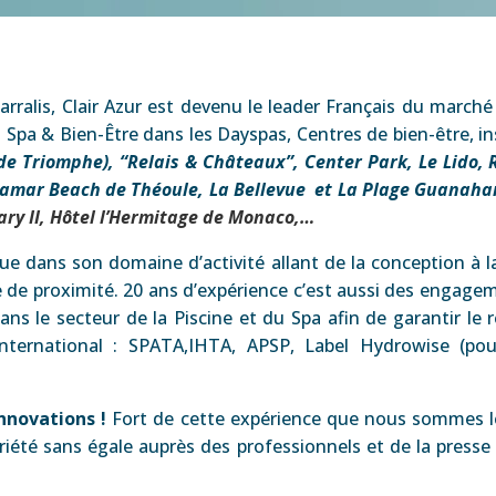
rralis, Clair Azur est devenu le leader Français du march
s Spa & Bien-Être dans les Dayspas, Centres de bien-être, in
 de Triomphe), “Relais & Châteaux”, Center Park, Le Lido, 
iramar Beach de Théoule, La Bellevue et La Plage Guanah
ary II, Hôtel l’Hermitage de Monaco,…
que dans son domaine d’activité allant de la conception à la 
e de proximité. 20 ans d’expérience c’est aussi des engagem
dans le secteur de la Piscine et du Spa afin de garantir le
international : SPATA,IHTA, APSP, Label Hydrowise (po
innovations !
Fort de cette expérience que nous sommes le
oriété sans égale auprès des professionnels et de la press