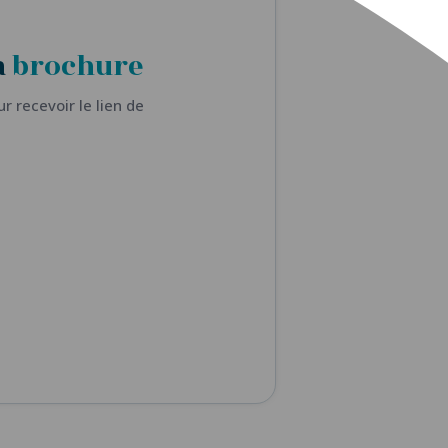
a
brochure
r recevoir le lien de