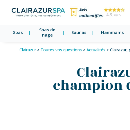
Spas de
Spas
Saunas
Hammams
nage
Clairazur
>
Toutes vos questions
>
Actualités
>
Clairazur,
Clairaz
champion d