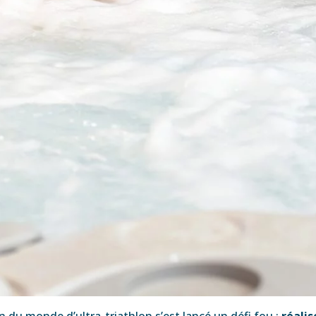
 du monde d’ultra-triathlon s’est lancé un défi fou :
réalis