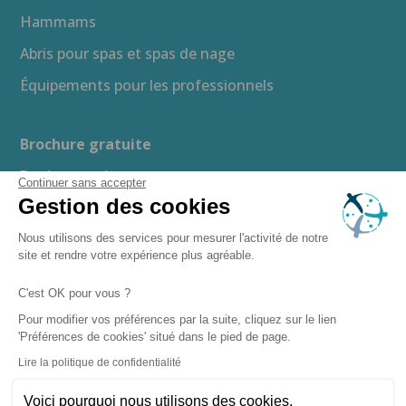
Hammams
Abris pour spas et spas de nage
Équipements pour les professionnels
Brochure gratuite
Devis gratuit
Continuer sans accepter
Gestion des cookies
Guide d’achat
Espace presse
Nous utilisons des services pour mesurer l'activité de notre
site et rendre votre expérience plus agréable.
Recrutement
C'est OK pour vous ?
Boutique en ligne
Pour modifier vos préférences par la suite, cliquez sur le lien
'Préférences de cookies' situé dans le pied de page.
–
–
Mentions légales
Politique de confidentialité
Lire la politique de confidentialité
–
Gestion des cookies
– Copyright ©
Plan du site
Voici pourquoi nous utilisons des cookies.
2026 Clairazur Spa