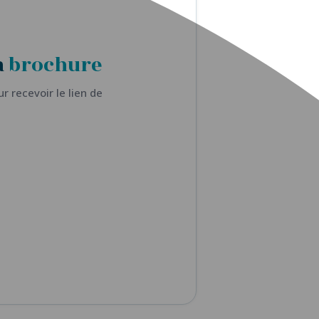
a
brochure
r recevoir le lien de