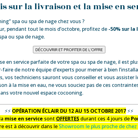
s sur la livraison et la mise en se
ing” spa ou spa de nage chez vous ?
zur, pendant tout le mois d’octobre, profitez de
-50% sur la 
spa ou spa de nage.
DÉCOUVRIR ET PROFITER DE L’OFFRE
e en service parfaite de votre spa ou spa de nage, il est pl
r-faire de notre équipe d’experts pour mener à bien l’install
s, vos techniciens sauront vous conseiller et vous assister l
son à la mise en eau, ne vous souciez pas de ces contraintes 
dans votre nouvel espace cocooning.
⚡⚡
OPÉRATION ÉCLAIR DU 12 AU 15 OCTOBRE 2017
⚡⚡
la
mise en service
sont
OFFERTES
durant ces 4 jours de
Po
fre est à découvrir dans le
Showroom le plus proche de chez