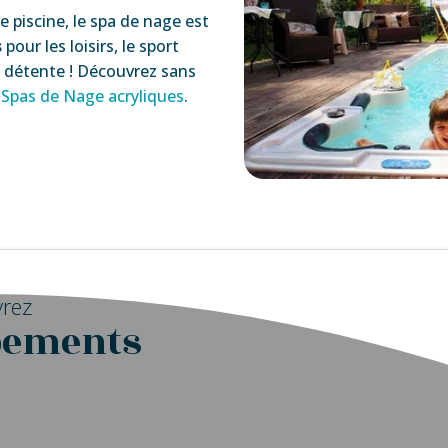
ne piscine, le spa de nage est
s
pour les loisirs, le sport
a détente !
Découvrez sans
e
Spas de Nage acryliques
.
rez
pements