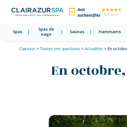
Spas de
Spas
Saunas
Hammams
nage
Clairazur
>
Toutes vos questions
>
Actualités
>
En octobre
En octobre,