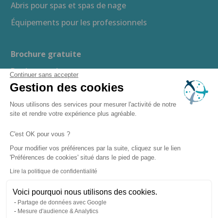
Abris pour spas et spas de nage
Équipements pour les professionnels
Brochure gratuite
Devis gratuit
Continuer sans accepter
Gestion des cookies
Guide d’achat
Espace presse
Nous utilisons des services pour mesurer l'activité de notre
site et rendre votre expérience plus agréable.
Recrutement
C'est OK pour vous ?
Boutique en ligne
Pour modifier vos préférences par la suite, cliquez sur le lien
'Préférences de cookies' situé dans le pied de page.
–
–
Mentions légales
Politique de confidentialité
Lire la politique de confidentialité
–
Gestion des cookies
– Copyright ©
Plan du site
Voici pourquoi nous utilisons des cookies.
2026 Clairazur Spa
Partage de données avec Google
Mesure d'audience & Analytics