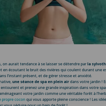
es, on aurait tendance à se laisser se détendre par
la sylvot
t en écoutant le bruit des rivières qui coulent durant une e
s l’instant présent, et de gérer stresse et anxiété.
native,
une séance de spa en plein air
dans votre jardin ! E
us entourent et prenez une grande inspiration dans votre sp
 aménageant votre jardin comme une véritable forêt à l’herb
e propre cocon
qui vous apporte pleine conscience ! Les idée
sez vous séduire pour un bain de forêt !