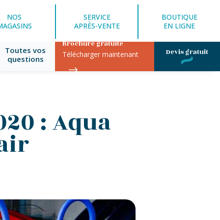
NOS
SERVICE
BOUTIQUE
MAGASINS
APRÈS-VENTE
EN LIGNE
Brochure gratuite
Toutes vos
Devis gratuit
Télécharger maintenant
questions
020 : Aqua
air