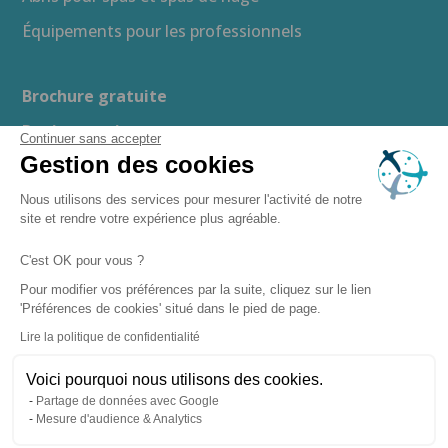
Équipements pour les professionnels
Brochure gratuite
Devis gratuit
Continuer sans accepter
Gestion des cookies
Guide d’achat
Espace presse
Nous utilisons des services pour mesurer l'activité de notre
site et rendre votre expérience plus agréable.
Recrutement
C'est OK pour vous ?
Boutique en ligne
Pour modifier vos préférences par la suite, cliquez sur le lien
'Préférences de cookies' situé dans le pied de page.
–
–
Mentions légales
Politique de confidentialité
Lire la politique de confidentialité
–
Gestion des cookies
– Copyright ©
Plan du site
Voici pourquoi nous utilisons des cookies.
2026 Clairazur Spa
Partage de données avec Google
Mesure d'audience & Analytics