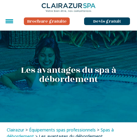
Brochure gratuite
Devis gratuit
Les avantages du spa à
débordement
Clairazur
>
Équipements spas professionnels
>
Spas à
débordement
>
Les avantages du débordement