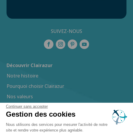
SUIVEZ-NOUS
Découvrir Clairazur
Notre histoire
Pourquoi choisir Clairazur
Nos valeurs
Nos engagements
Continuer sans accepter
Gestion des cookies
Nous utilisons des services pour mesurer l'activité de notre
Spas
site et rendre votre expérience plus agréable.