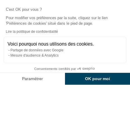
Spas de nage
C'est OK pour vous ?
Saunas
Pour modifier vos préférences par la suite, cliquez sur le lien
Hammams
'Préférences de cookies' situé dans le pied de page.
Lire la politique de confidentialité
Abris pour spas et spas de nage
Équipements pour les professionnels
Voici pourquoi nous utilisons des cookies.
Partage de données avec Google
Mesure d'audience & Analytics
Brochure gratuite
Consentements certifiés par
Devis gratuit
Paramétrer
OK pour moi
Guide d’achat
Axeptio consent
Plateforme de Gestion du Consentement : Personnalisez vos Option
Espace presse
Notre plateforme vous permet d'adapter et de gérer vos paramètres de
Recrutement
Boutique en ligne
–
–
Mentions légales
Politique de confidentialité