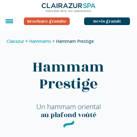
Brochure gratuite
Devis gratuit
Clairazur
>
Hammams
>
Hammam Prestige
Hammam
Prestige
Un hammam oriental
au plafond voûté