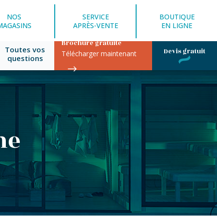
NOS
SERVICE
BOUTIQUE
MAGASINS
APRÈS-VENTE
EN LIGNE
Brochure gratuite
Toutes vos
Devis gratuit
Télécharger maintenant
questions
ne