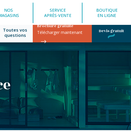
NOS
SERVICE
BOUTIQUE
MAGASINS
APRÈS-VENTE
EN LIGNE
Brochure gratuite
Toutes vos
Devis gratuit
Télécharger maintenant
questions
ce