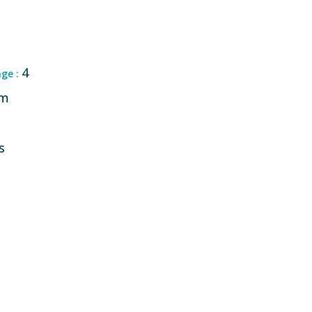
4
age :
cm
s