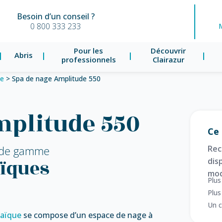
Besoin d’un conseil ?
0 800 333 233
Pour les
Découvrir
Abris
professionnels
Clairazur
ue
>
Spa de nage Amplitude 550
mplitude 550
Ce 
 de gamme
Rec
ïques
disp
mod
Plus
Plus
Un c
saïque
se compose d’un espace de nage à