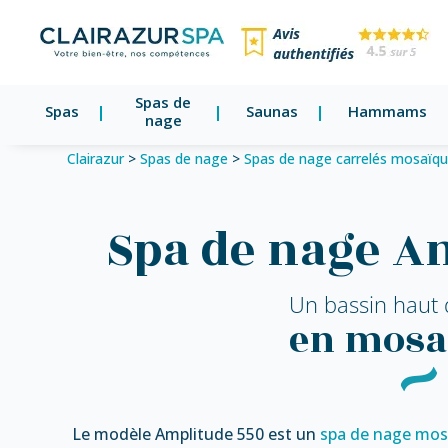
Spas de
Spas
Saunas
Hammams
nage
Clairazur
>
Spas de nage
>
Spas de nage carrelés mosaïq
Spa de nage A
Un bassin haut
en mosa
Le modèle Amplitude 550 est un
spa de nage mo