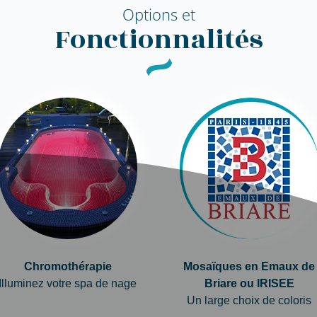
Options et
Fonctionnalités
Chromothérapie
Mosaïques en Emaux de
Illuminez votre spa de nage
Briare ou IRISEE
Un large choix de coloris