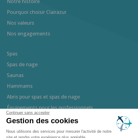
Notre histoire
Pourquoi choisir Clairazur
Nos valeurs
Nos engagements
Spas
Spas de nage
Saunas
Hammams
Abris pour spas et spas de nage
Équipements pour les professionnels
Continuer sans accepter
Gestion des cookies
Brochure gratuite
Nous utilisons des services pour mesurer l'activité de notre
site et rendre votre expérience plus agréable.