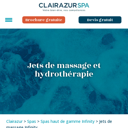
Brochure gratuite
Devis gratuit
Jets de massage et
hydrothérapie
Clairazur
>
Spas
>
Spas haut de gamme Infinity
>
Jets de
massage Infinity