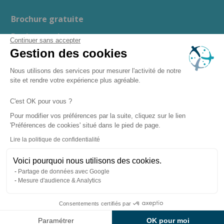
Brochure gratuite
Devis gratuit
Continuer sans accepter
Gestion des cookies
Guide d’achat
Espace presse
Nous utilisons des services pour mesurer l'activité de notre
site et rendre votre expérience plus agréable.
Recrutement
C'est OK pour vous ?
Boutique en ligne
Pour modifier vos préférences par la suite, cliquez sur le lien
'Préférences de cookies' situé dans le pied de page.
–
–
Mentions légales
Politique de confidentialité
Lire la politique de confidentialité
–
Gestion des cookies
– Copyright ©
Plan du site
Voici pourquoi nous utilisons des cookies.
2026 Clairazur Spa
Partage de données avec Google
Mesure d'audience & Analytics
Consentements certifiés par
Paramétrer
OK pour moi