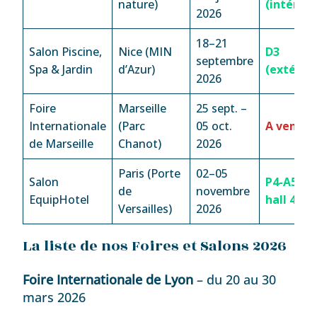
nature)
(intérieu
2026
18–21
Salon Piscine,
Nice (MIN
D3
septembre
Spa & Jardin
d’Azur)
(extérieu
2026
Foire
Marseille
25 sept. –
Internationale
(Parc
05 oct.
A venir
de Marseille
Chanot)
2026
Paris (Porte
02–05
Salon
P4-A50,
de
novembre
EquipHotel
hall 4
Versailles)
2026
La liste de nos Foires et Salons 2026
Foire Internationale de Lyon
– du 20 au 30
mars 2026