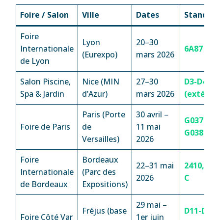
Foire / Salon
Ville
Dates
Stand
Foire
Lyon
20–30
Internationale
6A87
(Eurexpo)
mars 2026
de Lyon
Salon Piscine,
Nice (MIN
27–30
D3-D4
Spa & Jardin
d’Azur)
mars 2026
(extérieu
Paris (Porte
30 avril –
G037 et
Foire de Paris
de
11 mai
G038
Versailles)
2026
Foire
Bordeaux
22–31 mai
2410, all
Internationale
(Parc des
2026
C
de Bordeaux
Expositions)
29 mai –
Fréjus (base
D11-D12
Foire Côté Var
1er juin