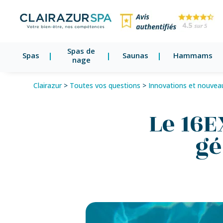
Spas de
Spas
Saunas
Hammams
nage
Clairazur
>
Toutes vos questions
>
Innovations et nouvea
Le 16E
gé