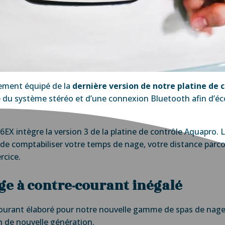
ement équipé de la
dernière version de notre platine de 
e du système stéréo et d’une connexion Bluetooth afin d’é
6EX intègre la version 3 de la platine de contrôle Aquapro.
de comptabiliser votre temps de nage, votre distance parcou
rcice.
ge à contre-courant inégalé
ourant élaboré pour notre nouvelle gamme de spas de nage 
in de nouvelle génération.