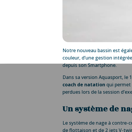
Notre nouveau bassin est égal
couleur, d’une gestion intégré
depuis son Smartphone.
Dans sa version Aquasport, le 1
coach de natation
qui permet 
perdues lors de la session d’exe
Un système de na
Le système de nage à contre-c
de flottaison et de 2 jets V-tw