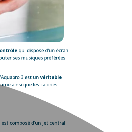
contrôle
qui dispose d’un écran
couter ses musiques préférées
 L’Aquapro 3 est un
véritable
rue ainsi que les calories
est composé d’un jet central