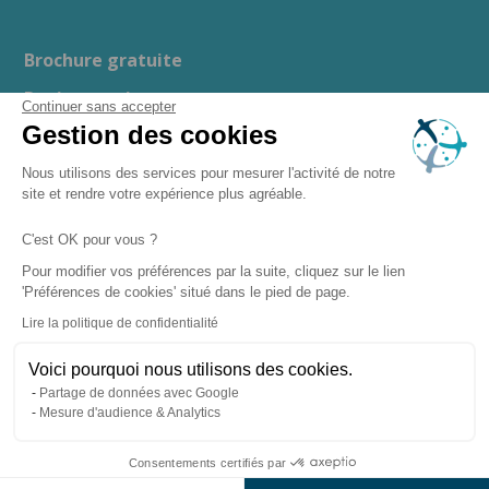
Brochure gratuite
Devis gratuit
Continuer sans accepter
Gestion des cookies
Guide d’achat
Espace presse
Nous utilisons des services pour mesurer l'activité de notre
site et rendre votre expérience plus agréable.
Recrutement
C'est OK pour vous ?
Boutique en ligne
Pour modifier vos préférences par la suite, cliquez sur le lien
'Préférences de cookies' situé dans le pied de page.
–
–
Mentions légales
Politique de confidentialité
Lire la politique de confidentialité
–
Gestion des cookies
– Copyright ©
Plan du site
Voici pourquoi nous utilisons des cookies.
2026 Clairazur Spa
Partage de données avec Google
Mesure d'audience & Analytics
Consentements certifiés par