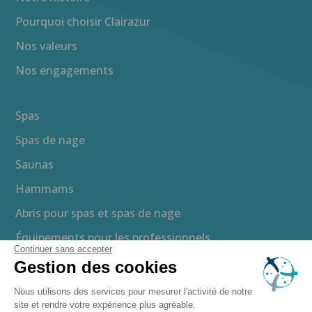
Pourquoi choisir Clairazur
Nos valeurs
Nos engagements
Spas
Spas de nage
Saunas
Hammams
Abris pour spas et spas de nage
Équipements pour les professionnels
Continuer sans accepter
Gestion des cookies
Brochure gratuite
Nous utilisons des services pour mesurer l'activité de notre
Devis gratuit
site et rendre votre expérience plus agréable.