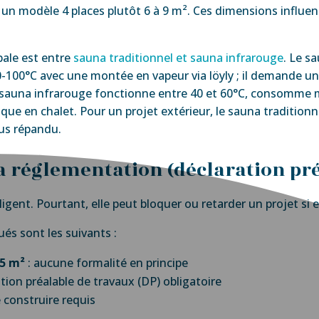
, un modèle 4 places plutôt 6 à 9 m². Ces dimensions influe
ipale est entre
sauna traditionnel et sauna infrarouge
. Le s
-100°C avec une montée en vapeur via löyly ; il demande un 
e sauna infrarouge fonctionne entre 40 et 60°C, consomme 
ique en chalet. Pour un projet extérieur, le sauna traditionn
lus répandu.
 la réglementation (déclaration pr
gent. Pourtant, elle peut bloquer ou retarder un projet si el
és sont les suivants :
 5 m²
: aucune formalité en principe
ation préalable de travaux (DP) obligatoire
 construire requis