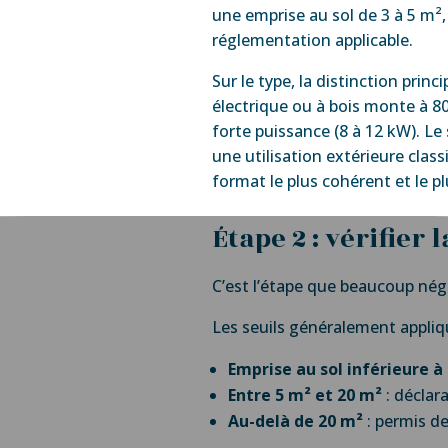
une emprise au sol de 3 à 5 m²
réglementation applicable.
Sur le type, la distinction princ
électrique ou à bois monte à 80
forte puissance (8 à 12 kW). L
une utilisation extérieure class
format le plus cohérent et le p
Étape 2 : vérifier
C’est l’étape que beaucoup négli
Les seuils généralement appliqu
Emprise au sol inférieure à
Entre 5 m² et 20 m²
: déclar
Au-delà de 20 m²
: permis de