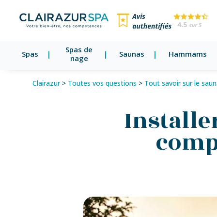
Spas de
Spas
Saunas
Hammams
nage
Clairazur
>
Toutes vos questions
>
Tout savoir sur le sau
Installe
compl