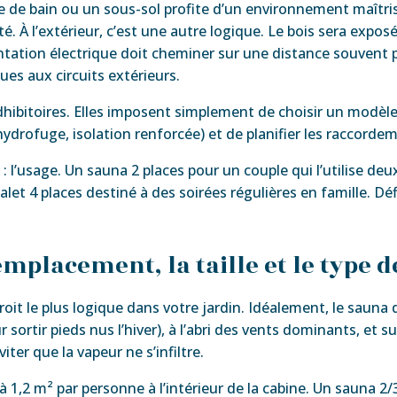
e de bain ou un sous-sol profite d’un environnement maîtrisé
é. À l’extérieur, c’est une autre logique. Le bois sera expos
ntation électrique doit cheminer sur une distance souvent 
ues aux circuits extérieurs.
dhibitoires. Elles imposent simplement de choisir un modèle
ydrofuge, isolation renforcée) et de planifier les raccordem
: l’usage. Un sauna 2 places pour un couple qui l’utilise de
 4 places destiné à des soirées régulières en famille. Défi
l’emplacement, la taille et le type 
oit le plus logique dans votre jardin. Idéalement, le sauna d
sortir pieds nus l’hiver), à l’abri des vents dominants, et 
ter que la vapeur ne s’infiltre.
1 à 1,2 m² par personne à l’intérieur de la cabine. Un sauna