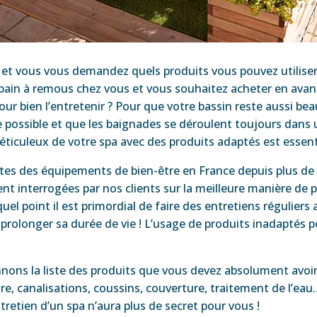
et vous vous demandez quels produits vous pouvez utiliser
un bain à remous chez vous et vous souhaitez acheter en ava
ur bien l’entretenir ? Pour que votre bassin reste aussi bea
ure possible et que les baignades se déroulent toujours dan
méticuleux de votre spa avec des produits adaptés est essent
stes des équipements de bien-être en France depuis plus de 
 interrogées par nos clients sur la meilleure manière de pr
quel point il est primordial de faire des entretiens réguliers
rolonger sa durée de vie ! L’usage de produits inadaptés po
nnons la liste des produits que vous devez absolument avoi
ltre, canalisations, coussins, couverture, traitement de l’eau…
ntretien d’un spa n’aura plus de secret pour vous !