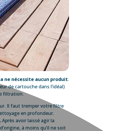
pa ne nécessite aucun produit
.
oyeur de cartouche dans l’idéal)
 filtration.
. Il faut tremper votre filtre
nettoyage en profondeur.
.
Après avoir laissé agir la
’origine, à moins qu’il ne soit