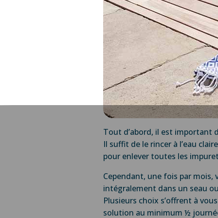
Tout d’abord, il est important 
Il suffit de le rincer à l’eau cl
pour enlever toutes les impuret
Cependant, une fois par mois, 
intégralement dans un seau ou 
Plusieurs choix s’offrent à vous
solution au minimum ½ journée, 