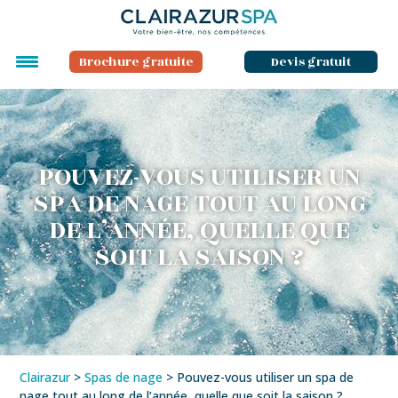
Brochure gratuite
Devis gratuit
POUVEZ-VOUS UTILISER UN
SPA DE NAGE TOUT AU LONG
DE L’ANNÉE, QUELLE QUE
SOIT LA SAISON ?
Clairazur
>
Spas de nage
>
Pouvez-vous utiliser un spa de
nage tout au long de l’année, quelle que soit la saison ?