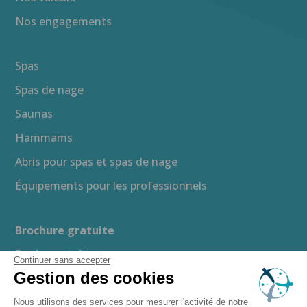
Nos engagements
Spas
Spas de nage
Saunas
Hammams
Abris pour spas et spas de nage
Équipements pour les professionnels
Brochure gratuite
Devis gratuit
Continuer sans accepter
Gestion des cookies
Guide d’achat
Espace presse
Nous utilisons des services pour mesurer l'activité de notre