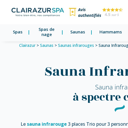
Spas de
Spas
Saunas
Hammams
nage
Clairazur
>
Saunas
>
Saunas infrarouges
>
Sauna Infraroug
Sauna Infra
Sauna infr
à spectre 
Le
sauna infrarouge
3 places Trio pour 3 personn