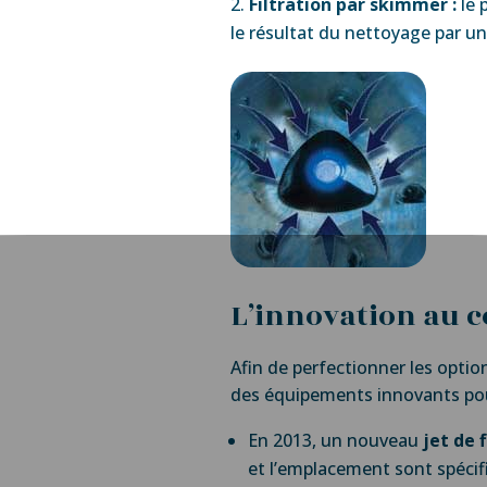
Filtration par skimmer :
le 
le résultat du nettoyage par une
L’innovation au 
Afin de perfectionner les option
des équipements innovants pour
En 2013, un nouveau
jet de 
et l’emplacement sont spécif