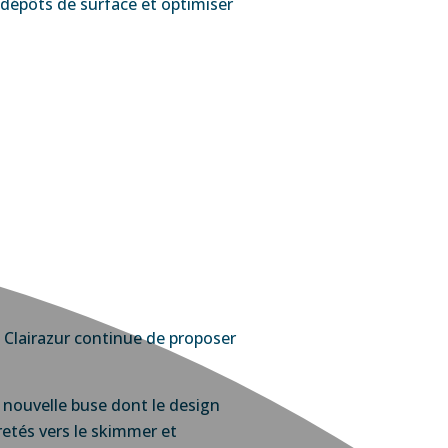
s dépôts de surface et optimiser
é, Clairazur continue de proposer
 nouvelle buse dont le design
etés vers le skimmer et