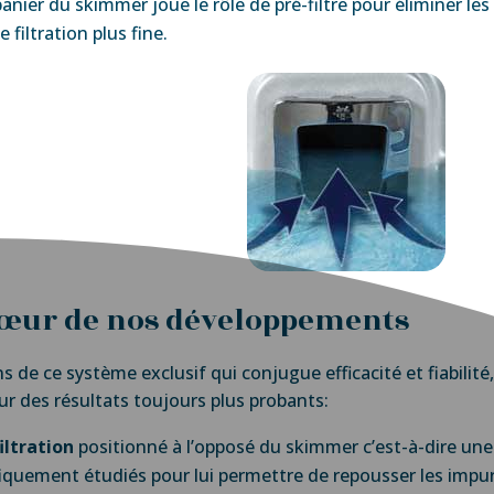
panier du skimmer joue le rôle de pré-filtre pour éliminer le
 filtration plus fine.
cœur de nos développements
s de ce système exclusif qui conjugue efficacité et fiabilit
 des résultats toujours plus probants:
filtration
positionné à l’opposé du skimmer c’est-à-dire une
iquement étudiés pour lui permettre de repousser les impur