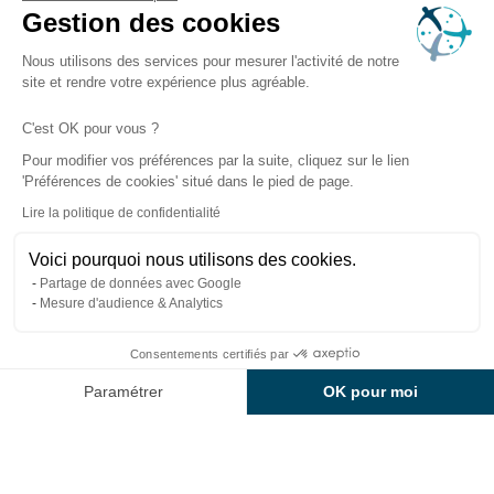
Hammams
Gestion des cookies
Abris pour spas et spas de nage
Nous utilisons des services pour mesurer l'activité de notre
Équipements pour les professionnels
site et rendre votre expérience plus agréable.
C'est OK pour vous ?
Brochure gratuite
Pour modifier vos préférences par la suite, cliquez sur le lien
'Préférences de cookies' situé dans le pied de page.
Devis gratuit
Lire la politique de confidentialité
Guide d’achat
Voici pourquoi nous utilisons des cookies.
Espace presse
Partage de données avec Google
Mesure d'audience & Analytics
Recrutement
Boutique en ligne
Consentements certifiés par
Paramétrer
OK pour moi
–
–
Mentions légales
Politique de confidentialité
Axeptio consent
Plateforme de Gestion du Consentement : Personnalisez vos Option
–
Gestion des cookies
– Copyright ©
Plan du site
Notre plateforme vous permet d'adapter et de gérer vos paramètres de
2026 Clairazur Spa